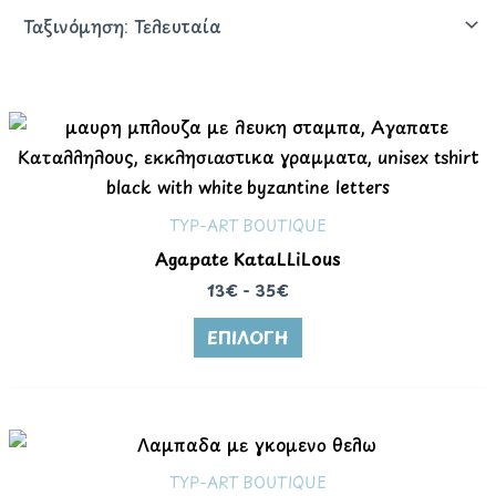
TYP-ART BOUTIQUE
Agapate KataLLiLous
13€ - 35€
ΕΠΙΛΟΓΉ
Αυτό
το
TYP-ART BOUTIQUE