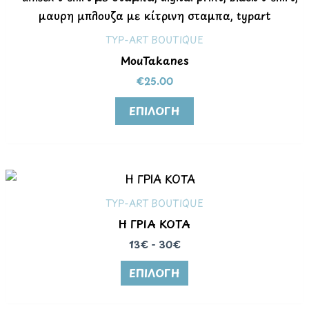
να
το
επιλεγούν
προϊόν
στη
TYP-ART BOUTIQUE
έχει
σελίδα
MouTakanes
πολλαπλές
του
€
25.00
παραλλαγές.
προϊόντος
Οι
ΕΠΙΛΟΓΉ
επιλογές
μπορούν
να
επιλεγούν
στη
TYP-ART BOUTIQUE
σελίδα
Η ΓΡΙΑ ΚΟΤΑ
του
13€ - 30€
προϊόντος
ΕΠΙΛΟΓΉ