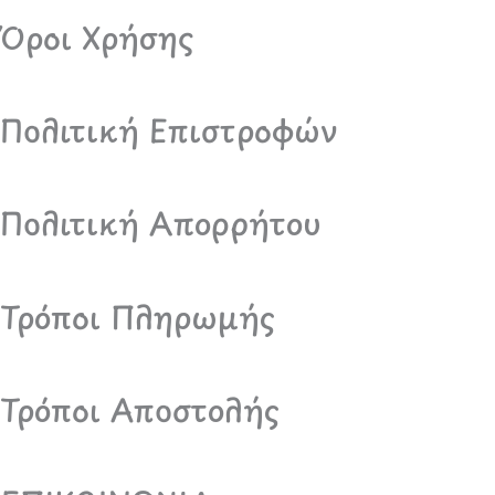
o
r
Όροι Χρήσης
k
a
m
Πολιτική Επιστροφών
Πολιτική Απορρήτου
Τρόποι Πληρωμής
Τρόποι Αποστολής