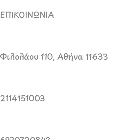
ΕΠΙΚΟΙΝΩΝΙΑ
Φιλολάου 110, Αθήνα 11633
2114151003
6930720843