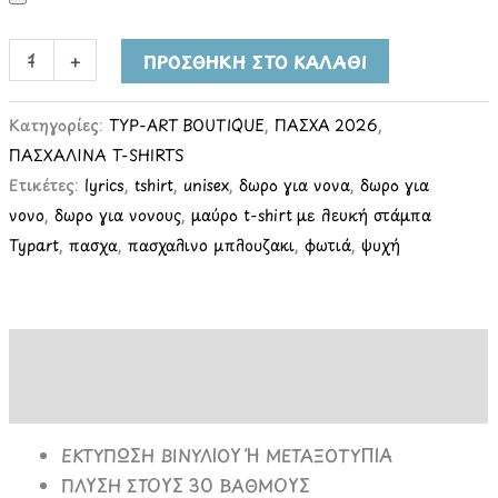
-
+
ΠΡΟΣΘΉΚΗ ΣΤΟ ΚΑΛΆΘΙ
Κατηγορίες:
TYP-ART BOUTIQUE
,
ΠΑΣΧΑ 2026
,
ΠΑΣΧΑΛΙΝΑ T-SHIRTS
Ετικέτες:
lyrics
,
tshirt
,
unisex
,
δωρο για νονα
,
δωρο για
νονο
,
δωρο για νονους
,
μαύρο t-shirt με λευκή στάμπα
Typart
,
πασχα
,
πασχαλινο μπλουζακι
,
φωτιά
,
ψυχή
Περιγραφή
Επιπλέον πληροφορίες
ΕΚΤΥΠΩΣΗ ΒΙΝΥΛΙΟΥ Ή ΜΕΤΑΞΟΤΥΠΙΑ
ΠΛΥΣΗ ΣΤΟΥΣ 30 ΒΑΘΜΟΥΣ