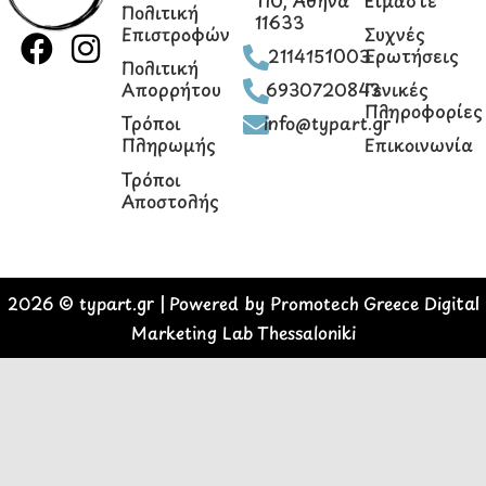
Πολιτική
11633
Επιστροφών
Συχνές
F
I
2114151003
Ερωτήσεις
Πολιτική
a
n
Απορρήτου
6930720843
Γενικές
c
s
Πληροφορίες
Τρόποι
info@typart.gr
e
t
Πληρωμής
Επικοινωνία
b
a
Τρόποι
o
g
Αποστολής
o
r
k
a
m
2026 ©
typart.gr
| Powered by
Promotech Greece Digital
Marketing Lab Thessaloniki