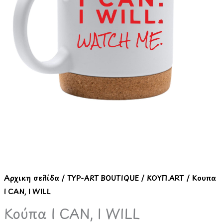
Αρχική σελίδα
/
TYP-ART BOUTIQUE
/
ΚΟΥΠ.ART
/ Κούπα
I CAN, I WILL
Κούπα I CAN, I WILL