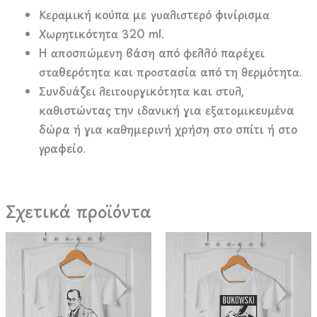
Κεραμική κούπα με γυαλιστερό φινίρισμα
Χωρητικότητα 320 ml.
Η αποσπώμενη βάση από φελλό παρέχει
σταθερότητα και προστασία από τη θερμότητα.
Συνδυάζει λειτουργικότητα και στυλ,
καθιστώντας την ιδανική για εξατομικευμένα
δώρα ή για καθημερινή χρήση στο σπίτι ή στο
γραφείο.
Σχετικά προϊόντα
Αυτό
Αυτό
το
το
προϊόν
προϊόν
έχει
έχει