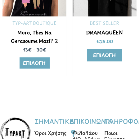
Οι
επιλογ
TYP-ART BOUTIQUE
BEST SELLER
μπορο
να
Moro, Thes Na
DRAMAQUEEN
επιλεγ
Gerasoume Mazi? 2
€
25.00
στη
13€ - 30€
ΕΠΙΛΟΓΉ
σελίδα
ΕΠΙΛΟΓΉ
του
προϊόν
ΣΗΜΑΝΤΙΚΑ
ΕΠΙΚΟΙΝΩΝΙΑ
ΠΛΗΡΟΦΟΡ
Όροι Χρήσης
Φιλολάου
Ποιοι
110, Αθήνα
Είμαστε