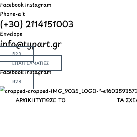
Μετάβαση
Products
Products
Products
Facebook
Instagram
στο
search
search
search
Phone-alt
(+30) 2114151003
περιεχόμενο
Envelope
info@typart.gr
B2B
ΕΠΑΓΓΕΛΜΑΤΙΕΣ
Facebook
Instagram
B2B
ΑΡΧΙΚΗ
ΤΥΠΩΣΕ ΤΟ
ΤΑ ΣΧΕ