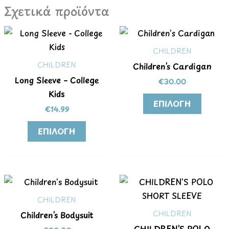
Σχετικά προϊόντα
Αυτό
Αυτό
το
το
CHILDREN
προϊόν
προϊόν
CHILDREN
Children’s Cardigan
έχει
έχει
Long Sleeve – College
€
30.00
πολλαπλές
πολλα
Kids
παραλλαγές.
παραλλ
ΕΠΙΛΟΓΉ
€
14.99
Οι
Οι
επιλογές
επιλογ
ΕΠΙΛΟΓΉ
μπορούν
μπορο
να
να
επιλεγούν
επιλεγ
Αυτό
στη
στη
το
σελίδα
σελίδα
CHILDREN
προϊόν
του
του
CHILDREN
Children’s Bodysuit
έχει
προϊόντος
προϊόν
CHILDREN’S POLO