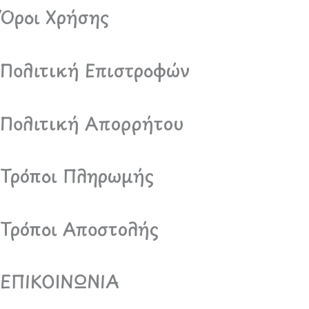
o
r
Όροι Χρήσης
k
a
m
Πολιτική Επιστροφών
Πολιτική Απορρήτου
Τρόποι Πληρωμής
Τρόποι Αποστολής
ΕΠΙΚΟΙΝΩΝΙΑ