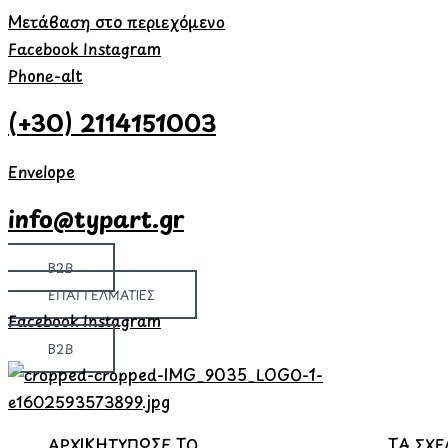
Μετάβαση στο περιεχόμενο
Facebook
Instagram
Phone-alt
(+30) 2114151003
Envelope
info@typart.gr
B2B
ΕΠΑΓΓΕΛΜΑΤΙΕΣ
Facebook
Instagram
B2B
ΑΡΧΙΚΗ
ΤΥΠΩΣΕ ΤΟ
ΤΑ ΣΧΕ