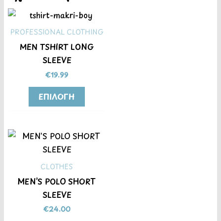
του
του
του
προϊόντος
προϊόντος
προϊόντος
PROFESSIONAL CLOTHING
MEN TSHIRT LONG
SLEEVE
€
19.99
ΕΠΙΛΟΓΉ
CLOTHES
MEN’S POLO SHORT
SLEEVE
€
24.00