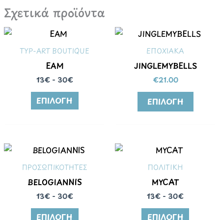
Σχετικά προϊόντα
Αυτό
το
TYP-ART BOUTIQUE
ΕΠΟΧΙΑΚΑ
προϊόν
EAM
JINGLEMYBELLS
έχει
13€ - 30€
€
21.00
πολλα
παραλλ
ΕΠΙΛΟΓΉ
ΕΠΙΛΟΓΉ
Οι
επιλογ
μπορο
να
επιλεγ
ΠΡΟΣΩΠΙΚΟΤΗΤΕΣ
ΠΟΛΙΤΙΚΗ
στη
BELOGIANNIS
MYCAT
σελίδα
13€ - 30€
13€ - 30€
του
ΕΠΙΛΟΓΉ
ΕΠΙΛΟΓΉ
προϊόν