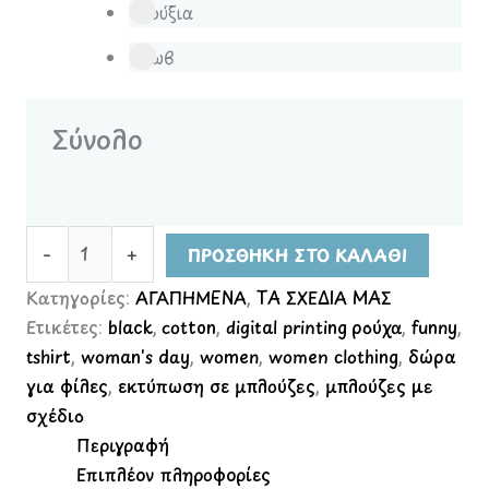
Φούξια
Μωβ
Σύνολο
-
+
ΠΡΟΣΘΉΚΗ ΣΤΟ ΚΑΛΆΘΙ
Κατηγορίες:
ΑΓΑΠΗΜΕΝΑ
,
ΤΑ ΣΧΕΔΙΑ ΜΑΣ
Ετικέτες:
black
,
cotton
,
digital printing ρούχα
,
funny
,
tshirt
,
woman's day
,
women
,
women clothing
,
δώρα
για φίλες
,
εκτύπωση σε μπλούζες
,
μπλούζες με
σχέδιο
Περιγραφή
Επιπλέον πληροφορίες