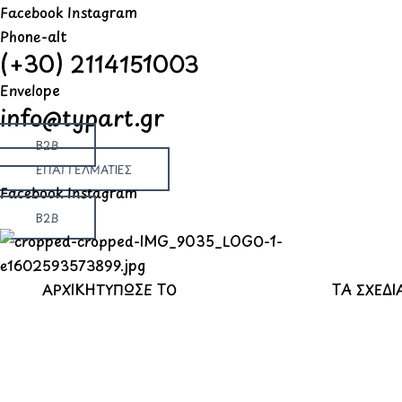
Μετάβαση
Products
Products
Products
Facebook
Instagram
στο
search
search
search
Phone-alt
(+30) 2114151003
περιεχόμενο
Envelope
info@typart.gr
B2B
ΕΠΑΓΓΕΛΜΑΤΙΕΣ
Facebook
Instagram
B2B
ΑΡΧΙΚΗ
ΤΥΠΩΣΕ ΤΟ
ΤΑ ΣΧΕΔΙ