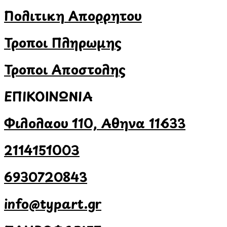
Πολιτική Απορρήτου
Τρόποι Πληρωμής
Τρόποι Αποστολής
ΕΠΙΚΟΙΝΩΝΙΑ
Φιλολάου 110, Αθήνα 11633
2114151003
6930720843
info@typart.gr