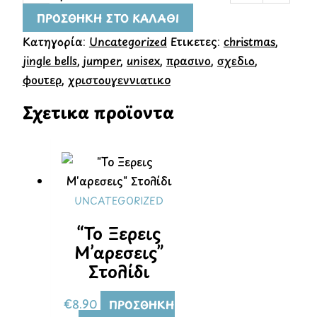
ΠΡΟΣΘΉΚΗ ΣΤΟ ΚΑΛΆΘΙ
Κατηγορία:
Uncategorized
Ετικέτες:
christmas
,
jingle bells
,
jumper
,
unisex
,
πράσινο
,
σχεδιο
,
φουτερ
,
χριστουγεννιατικο
Σχετικά προϊόντα
UNCATEGORIZED
“Το Ξέρεις
Μ’αρέσεις”
Στολίδι
€
8.90
ΠΡΟΣΘΉΚΗ