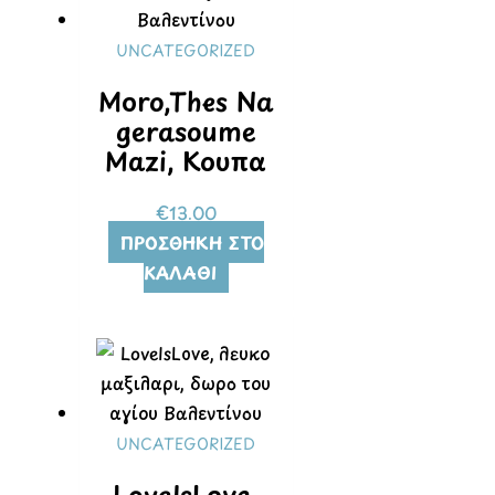
UNCATEGORIZED
Moro,Thes Na
gerasoume
Mazi, Κούπα
€
13.00
ΠΡΟΣΘΉΚΗ ΣΤΟ
ΚΑΛΆΘΙ
UNCATEGORIZED
LoveIsLove,