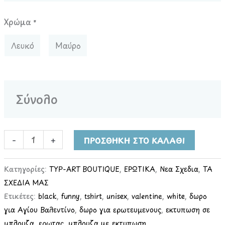
Χρώμα
*
Λευκό
Μαύρο
Σύνολο
-
+
ΠΡΟΣΘΉΚΗ ΣΤΟ ΚΑΛΆΘΙ
Κατηγορίες:
TYP-ART BOUTIQUE
,
ΕΡΩΤΙΚΑ
,
Νέα Σχέδια
,
ΤΑ
ΣΧΕΔΙΑ ΜΑΣ
Ετικέτες:
black
,
funny
,
tshirt
,
unisex
,
valentine
,
white
,
δώρο
για Αγίου Βαλεντίνο
,
δώρο για ερωτευμένους
,
εκτύπωση σε
μπλούζα
,
ερωτας
,
μπλούζα με εκτύπωση