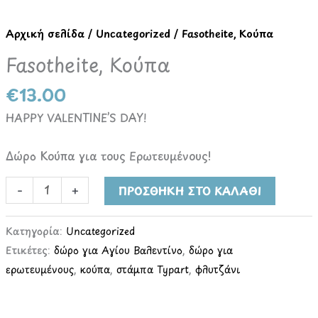
Κούπα
ποσότητα
Αρχική σελίδα
/
Uncategorized
/ Fasotheite, Κούπα
Fasotheite, Κούπα
€
13.00
HAPPY VALENTINE’S DAY!
Δώρο Κούπα για τους Ερωτευμένους!
-
+
ΠΡΟΣΘΉΚΗ ΣΤΟ ΚΑΛΆΘΙ
Κατηγορία:
Uncategorized
Ετικέτες:
δώρο για Αγίου Βαλεντίνο
,
δώρο για
ερωτευμένους
,
κούπα
,
στάμπα Typart
,
φλυτζάνι