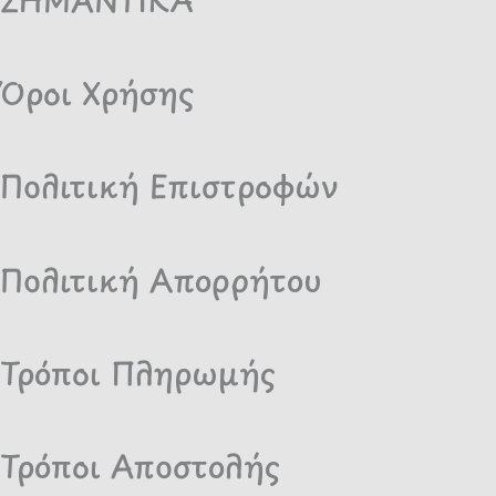
b
a
o
g
o
r
Όροι Χρήσης
k
a
m
Πολιτική Επιστροφών
Πολιτική Απορρήτου
Τρόποι Πληρωμής
Τρόποι Αποστολής