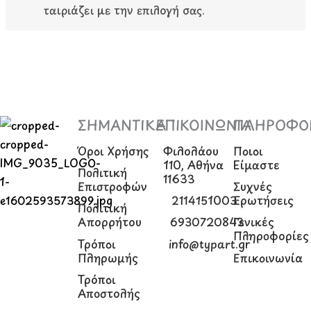
m
ταιριάζει με την επιλογή σας.
ΣΗΜΑΝΤΙΚΑ
ΕΠΙΚΟΙΝΩΝΙΑ
ΠΛΗΡΟΦΟΡ
Όροι Χρήσης
Φιλολάου
Ποιοι
110, Αθήνα
Είμαστε
Πολιτική
11633
Επιστροφών
Συχνές
2114151003
Ερωτήσεις
Πολιτική
F
I
Απορρήτου
6930720843
Γενικές
Πληροφορίες
a
n
Τρόποι
info@typart.gr
Πληρωμής
Επικοινωνία
c
s
Τρόποι
Αποστολής