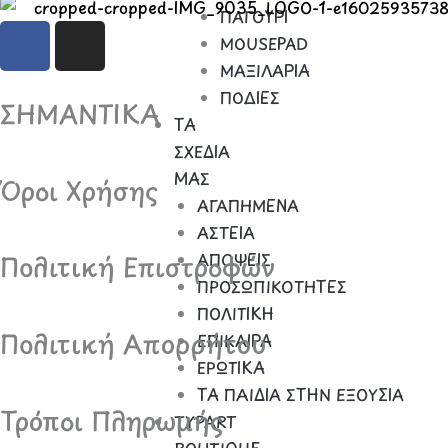
ΠΑΓΟΥΡΙ
F
I
MOUSEPAD
a
n
ΜΑΞΙΛΑΡΙΑ
c
s
ΠΟΔΙΕΣ
e
t
ΣΗΜΑΝΤΙΚΑ
ΤΑ
b
a
o
g
ΣΧΕΔΙΑ
o
r
ΜΑΣ
Όροι Χρήσης
k
a
ΑΓΑΠΗΜΕΝΑ
m
ΑΣΤΕΙΑ
ΑΠΟΨΕΙΣ
Πολιτική Επιστροφών
ΠΡΟΣΩΠΙΚΟΤΗΤΕΣ
ΠΟΛΙΤΙΚΗ
Πολιτική Απορρήτου
ΕΠΙΚΑΙΡΑ
ΕΡΩΤΙΚΑ
ΤΑ ΠΑΙΔΙΑ ΣΤΗΝ ΕΞΟΥΣΙΑ
Τρόποι Πληρωμής
TYPART