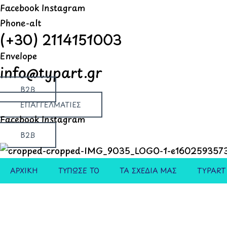
Μετάβαση
Products
Products
Products
Facebook
Instagram
στο
search
search
search
Phone-alt
(+30) 2114151003
περιεχόμενο
Envelope
info@typart.gr
B2B
ΕΠΑΓΓΕΛΜΑΤΙΕΣ
Facebook
Instagram
B2B
ΑΡΧΙΚΗ
ΤΥΠΩΣΕ ΤΟ
ΤΑ ΣΧΕΔΙΑ ΜΑΣ
TYPART