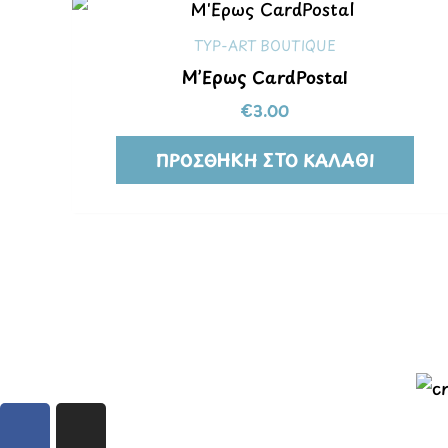
TYP-ART BOUTIQUE
Μ’Ερως CardPostal
€
3.00
ΠΡΟΣΘΉΚΗ ΣΤΟ ΚΑΛΆΘΙ
F
I
a
n