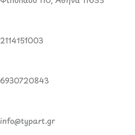
Φιλολάου 110, Αθήνα 11633
2114151003
6930720843
info@typart.gr