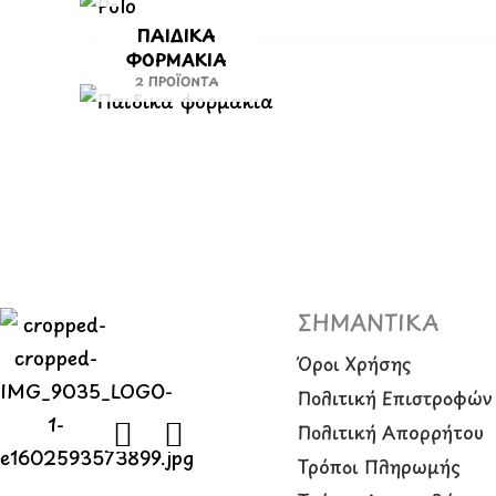
ΠΑΙΔΙΚΆ
ΦΟΡΜΆΚΙΑ
2 ΠΡΟΪΌΝΤΑ
ΣΗΜΑΝΤΙΚΑ
Όροι Χρήσης
Πολιτική Επιστροφών
F
I
Πολιτική Απορρήτου
a
n
Τρόποι Πληρωμής