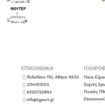
ΦΟΥΤΕΡ
5
ΠΡΟΪΌΝΤΑ
ΕΠΙΚΟΙΝΩΝΙΑ
ΠΛΗΡΟΦ
Φιλολάου 110, Αθήνα 11633
Ποιοι Είμα
Συχνές Ερ
2114151003
Γενικές Π
6930720843
Επικοινων
info@typart.gr