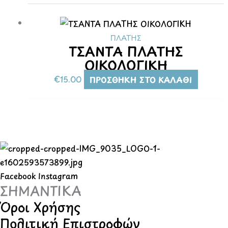
Οι
επιλογές
ΠΛΆΤΗΣ
μπορούν
ΤΣΑΝΤΑ ΠΛΑΤΗΣ
να
ΟΙΚΟΛΟΓΙΚΗ
επιλεγούν
€
15.00
ΠΡΟΣΘΉΚΗ ΣΤΟ ΚΑΛΆΘΙ
στη
σελίδα
του
προϊόντος
Facebook
Instagram
ΣΗΜΑΝΤΙΚΑ
Όροι Χρήσης
Πολιτική Επιστροφών