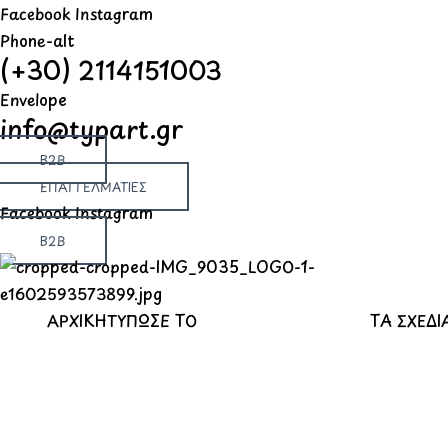
Μετάβαση
Products
Products
Products
Facebook
Instagram
στο
search
search
search
Phone-alt
(+30) 2114151003
περιεχόμενο
Envelope
info@typart.gr
B2B
ΕΠΑΓΓΕΛΜΑΤΙΕΣ
Facebook
Instagram
B2B
ΑΡΧΙΚΗ
ΤΥΠΩΣΕ ΤΟ
ΤΑ ΣΧΕΔΙ