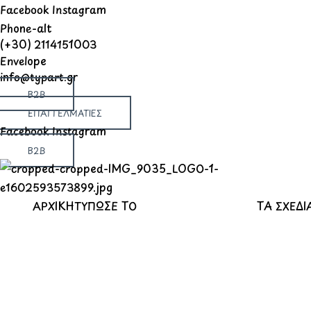
Μετάβαση
Products
Products
Products
Facebook
Instagram
στο
search
search
search
Phone-alt
(+30) 2114151003
περιεχόμενο
Envelope
info@typart.gr
B2B
ΕΠΑΓΓΕΛΜΑΤΙΕΣ
Facebook
Instagram
B2B
ΑΡΧΙΚΗ
ΤΥΠΩΣΕ ΤΟ
ΤΑ ΣΧΕΔΙ