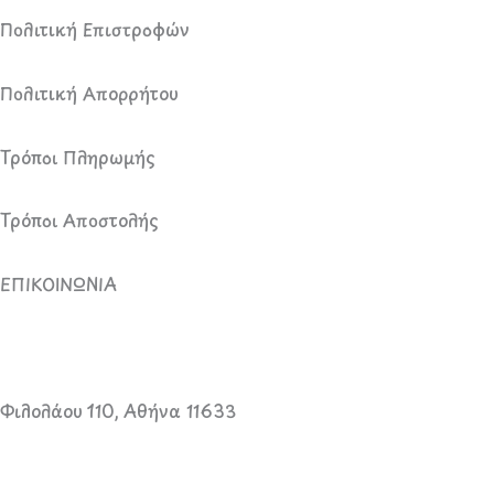
k
a
Πολιτική Επιστροφών
m
Πολιτική Απορρήτου
Τρόποι Πληρωμής
Τρόποι Αποστολής
ΕΠΙΚΟΙΝΩΝΙΑ
Φιλολάου 110, Αθήνα 11633