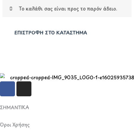
Το καλάθι σας είναι προς το παρόν άδειο.
ΕΠΙΣΤΡΟΦΉ ΣΤΟ ΚΑΤΆΣΤΗΜΑ
F
I
a
n
c
s
e
t
ΣΗΜΑΝΤΙΚΑ
b
a
o
g
Όροι Χρήσης
o
r